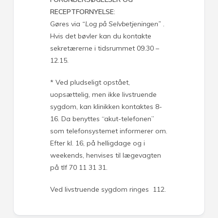
RECEPTFORNYELSE
:
Gøres via
“Log på Selvbetjeningen”
.
Hvis det bøvler kan du kontakte
sekretærerne i tidsrummet 09.30 –
12.15.
* Ved pludseligt opstået,
uopsættelig, men ikke livstruende
sygdom, kan klinikken kontaktes 8-
16. Da benyttes “akut-telefonen”
som telefonsystemet informerer om.
Efter kl. 16, på helligdage og i
weekends, henvises til lægevagten
på tlf 70 11 31 31.
Ved livstruende sygdom ringes 112.